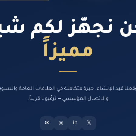
 نجهّز لكم شيئ
مميزاً
قعنا قيد الإنشاء. خبرة متكاملة في العلاقات العامة والتسوي
والاتصال المؤسسي — ترقّبونا قريباً.
in
✉
◎
𝕏