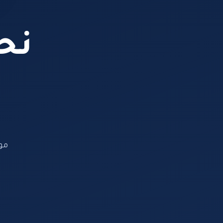
نحن
مو