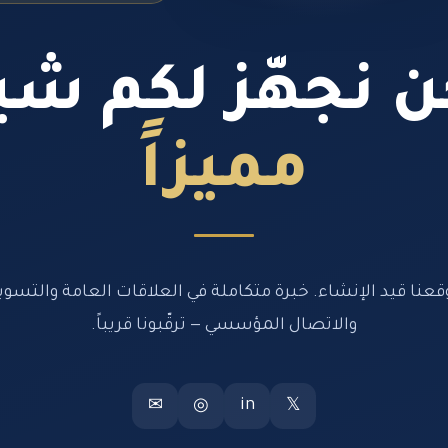
 نجهّز لكم شيئ
مميزاً
قعنا قيد الإنشاء. خبرة متكاملة في العلاقات العامة والتسوي
والاتصال المؤسسي — ترقّبونا قريباً.
in
✉
◎
𝕏