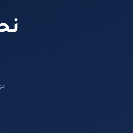
نحن
مو