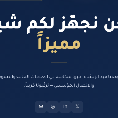
 نجهّز لكم شيئ
مميزاً
قعنا قيد الإنشاء. خبرة متكاملة في العلاقات العامة والتسوي
والاتصال المؤسسي — ترقّبونا قريباً.
in
✉
◎
𝕏