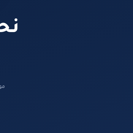
نحن
مو