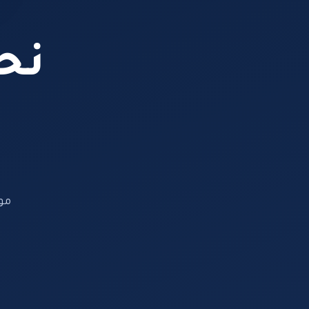
نحن
مو