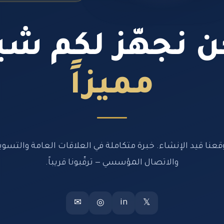
 نجهّز لكم شيئ
مميزاً
قعنا قيد الإنشاء. خبرة متكاملة في العلاقات العامة والتسوي
والاتصال المؤسسي — ترقّبونا قريباً.
in
✉
◎
𝕏