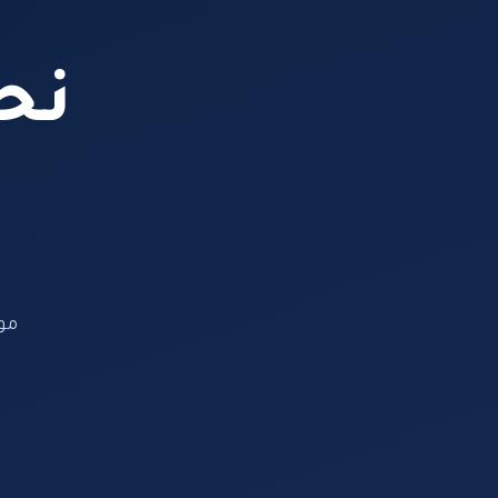
نحن
مو