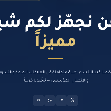
 نجهّز لكم شيئ
مميزاً
قعنا قيد الإنشاء. خبرة متكاملة في العلاقات العامة والتسوي
والاتصال المؤسسي — ترقّبونا قريباً.
in
✉
◎
𝕏