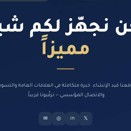
 نجهّز لكم شيئ
مميزاً
قعنا قيد الإنشاء. خبرة متكاملة في العلاقات العامة والتسوي
والاتصال المؤسسي — ترقّبونا قريباً.
in
✉
◎
𝕏