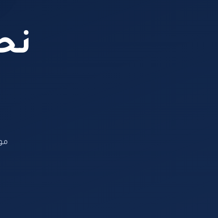
نحن
مو