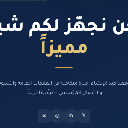
 نجهّز لكم شيئ
مميزاً
قعنا قيد الإنشاء. خبرة متكاملة في العلاقات العامة والتسوي
والاتصال المؤسسي — ترقّبونا قريباً.
in
✉
◎
𝕏