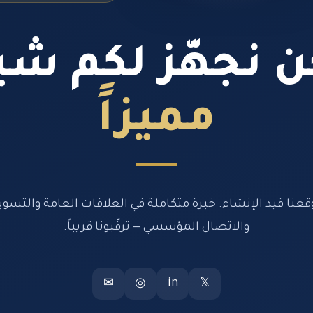
 نجهّز لكم شيئ
مميزاً
قعنا قيد الإنشاء. خبرة متكاملة في العلاقات العامة والتسوي
والاتصال المؤسسي — ترقّبونا قريباً.
in
✉
◎
𝕏