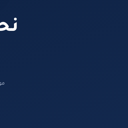
نحن
مو