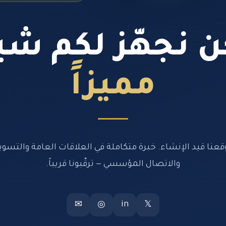
 نجهّز لكم شيئ
مميزاً
قعنا قيد الإنشاء. خبرة متكاملة في العلاقات العامة والتسوي
والاتصال المؤسسي — ترقّبونا قريباً.
in
✉
◎
𝕏