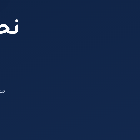
نحن
مو