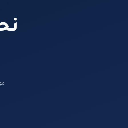
نحن
مو