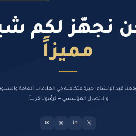
 نجهّز لكم شيئ
مميزاً
قعنا قيد الإنشاء. خبرة متكاملة في العلاقات العامة والتسوي
والاتصال المؤسسي — ترقّبونا قريباً.
in
✉
◎
𝕏