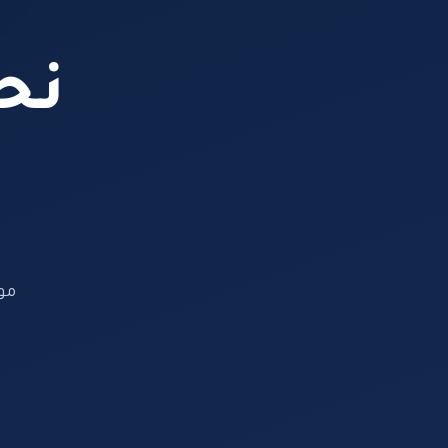
نحن
مو