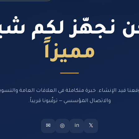
 نجهّز لكم شيئ
مميزاً
قعنا قيد الإنشاء. خبرة متكاملة في العلاقات العامة والتسوي
والاتصال المؤسسي — ترقّبونا قريباً.
in
✉
◎
𝕏