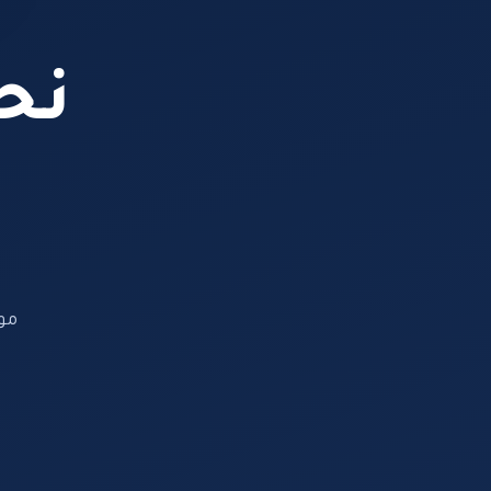
نحن
مو