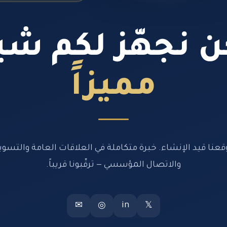
 نجهّز لكم شيئ
مميزاً
قعنا قيد الإنشاء. خبرة متكاملة في العلاقات العامة والتسوي
والاتصال المؤسسي — ترقّبونا قريباً.
in
✉
◎
𝕏